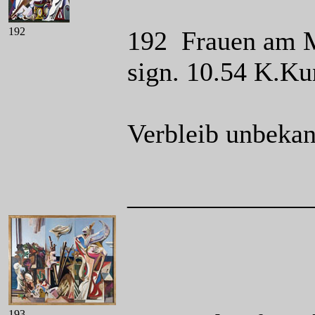
192
192 Frauen am Me
sign. 10.54 K.Ku
Verbleib unbekan
______________
193