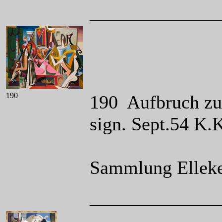
______________
190
190 Aufbruch zum
sign. Sept.54 K.
Sammlung Elleke
______________