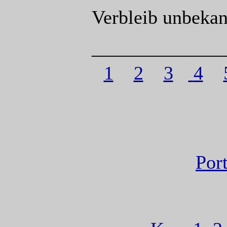
Verbleib unbekan
______________
1
2
3
4
Port