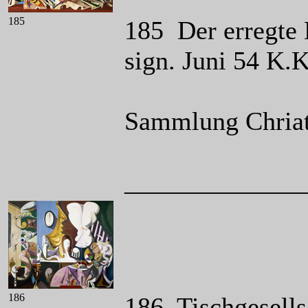
185
185 Der erregte 
sign. Juni 54 K.
Sammlung Chriati
______________
186
186 Tischgesells