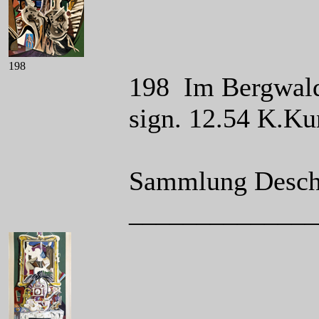
198
198 Im Bergwald,
sign. 12.54 K.Ku
Sammlung Desch
______________