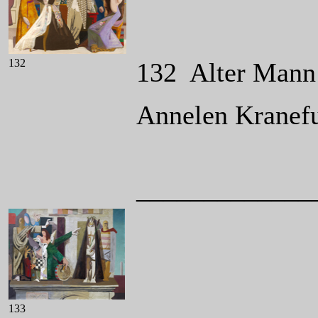
132
132 Alter Mann 
Annelen Kranef
_____________
133