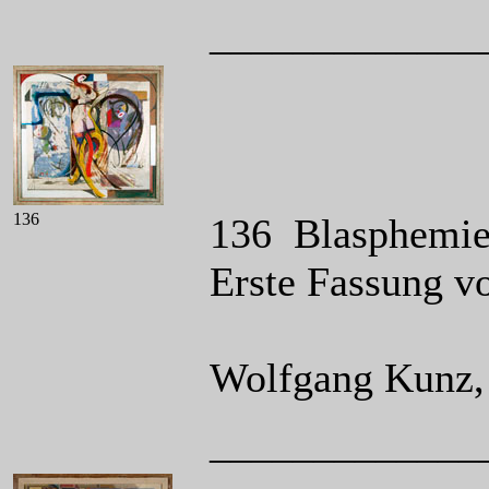
_____________
136
136 Blasphemie,
Erste Fassung v
Wolfgang Kunz, 
_____________