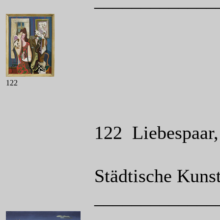
_____________
122
122 Liebespaar,
Städtische Kun
_____________