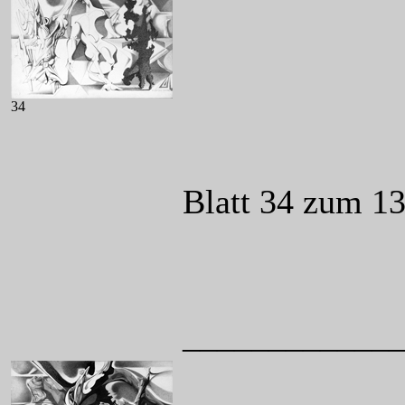
34
Blatt 34 zum 1
____________