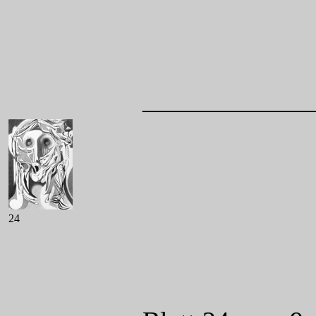
____________
24