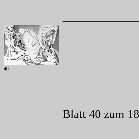
____________
40
Blatt 40 zum 1