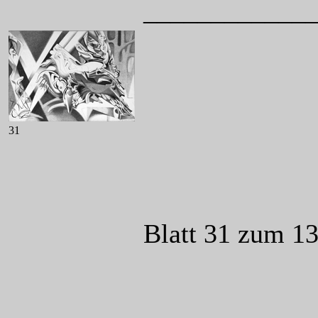
____________
31
Blatt 31 zum 1
____________