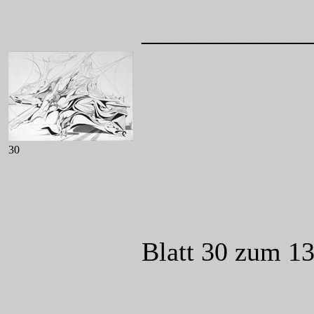
____________
30
Blatt 30 zum 1