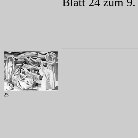
Blatt 24 zum 9
____________
25