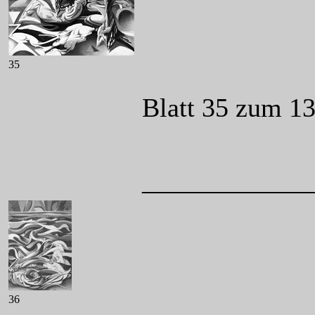
35
Blatt 35 zum 1
____________
36