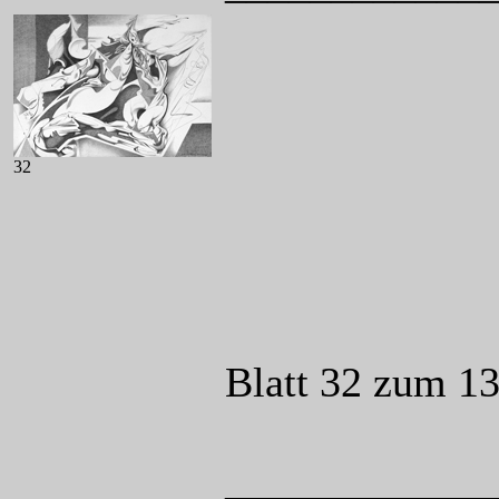
32
Blatt 32 zum 1
____________