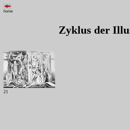
home
Zyklus der Ill
21